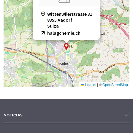
Wittenwilerstrasse 31
8355 Aadorf
Suiza
halagchemie.ch
Leaflet
|
©
OpenStreetMap
NOTICIAS