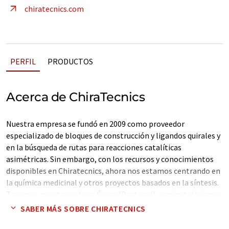
chiratecnics.com
PERFIL
PRODUCTOS
Acerca de ChiraTecnics
Nuestra empresa se fundó en 2009 como proveedor
especializado de bloques de construcción y ligandos quirales y
en la búsqueda de rutas para reacciones catalíticas
asimétricas. Sin embargo, con los recursos y conocimientos
disponibles en Chiratecnics, ahora nos estamos centrando en
la química medicinal y otros proyectos basados en la síntesis.
Tenemos nuestra sede en Évora (Portugal), con instalaciones
en el Parque Industrial y Tecnológico. En colaboración con la
SABER MÁS SOBRE CHIRATECNICS
Universidad de Évora, actualmente estamos comercializando