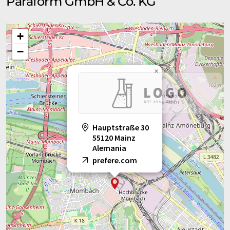
Paraform GmbH & Co. KG
+
−
×
Hauptstraße 30
55120 Mainz
Alemania
prefere.com