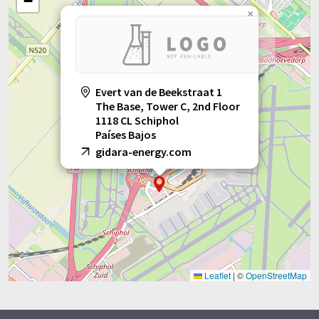
−
×
Evert van de Beekstraat 1
The Base, Tower C, 2nd Floor
1118 CL Schiphol
Países Bajos
gidara-energy.com
Leaflet
|
©
OpenStreetMap