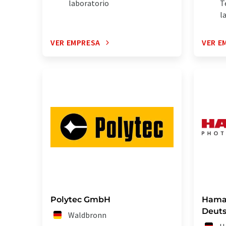
laboratorio
T
l
VER EMPRESA
VER E
Polytec GmbH
Hama
Deut
Waldbronn