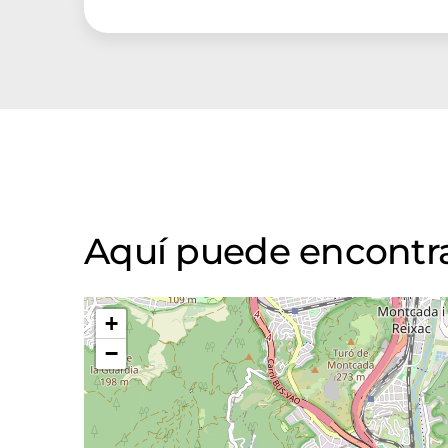
Aquí puede encontra
+
−