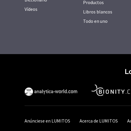
Productos
Vídeos
Libros blancos
Todo en uno
L
Anúnciese en LUMITOS
Acerca de LUMITOS
A