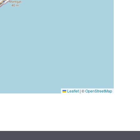
Leaflet
|
©
OpenStreetMap