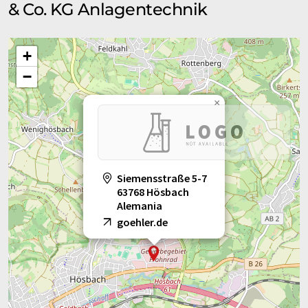
& Co. KG Anlagentechnik
+
−
×
Siemensstraße 5-7
63768 Hösbach
Alemania
goehler.de