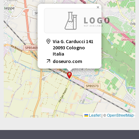
×
Via G. Carducci 141
20093 Cologno
Italia
doseuro.com
Leaflet
|
©
OpenStreetMap