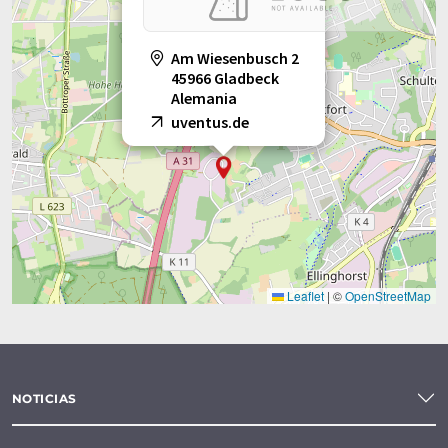
Am Wiesenbusch 2
45966 Gladbeck
Alemania
uventus.de
Leaflet
|
©
OpenStreetMap
NOTICIAS