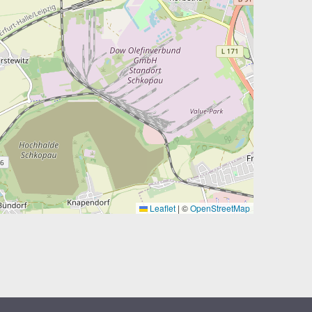
Leaflet
|
©
OpenStreetMap