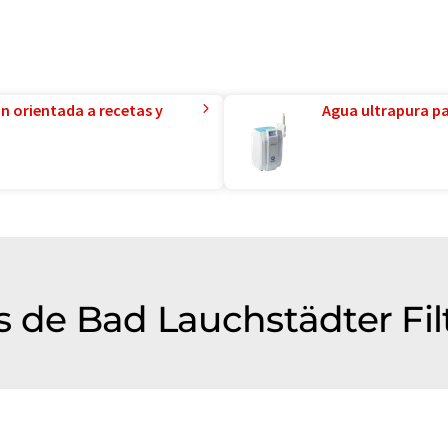
ón orientada a recetas y
Agua ultrapura par
s de Bad Lauchstädter Fi