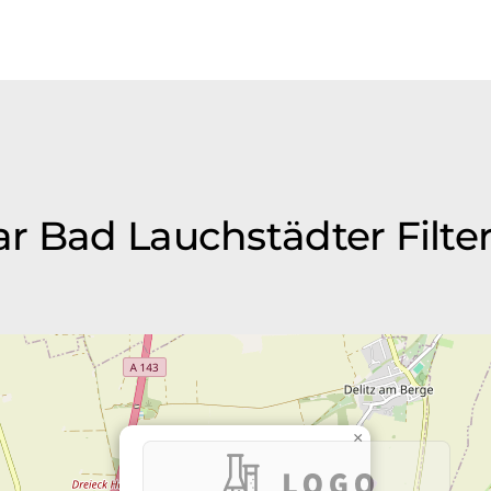
ar Bad Lauchstädter Filt
×