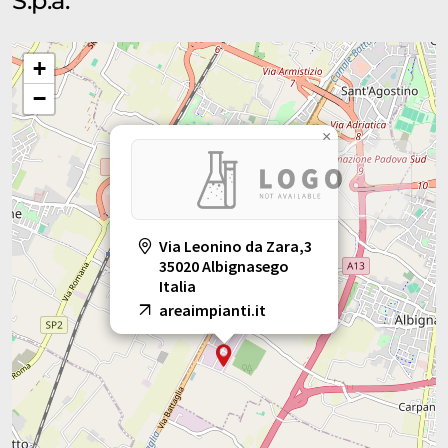
S.p.a.
+
−
×
Via Leonino da Zara,3
35020 Albignasego
Italia
areaimpianti.it