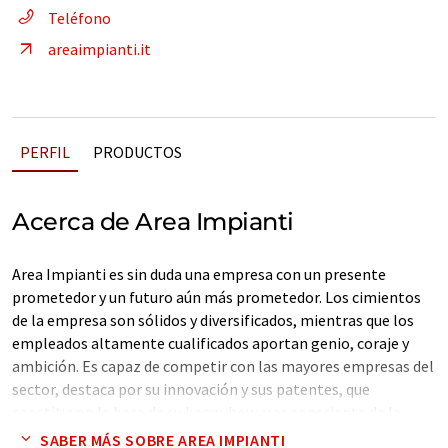
Teléfono
areaimpianti.it
PERFIL
PRODUCTOS
Acerca de Area Impianti
Area Impianti es sin duda una empresa con un presente
prometedor y un futuro aún más prometedor. Los cimientos
de la empresa son sólidos y diversificados, mientras que los
empleados altamente cualificados aportan genio, coraje y
ambición. Es capaz de competir con las mayores empresas del
sector, destaca por su innovación y sus patentes, que
constituyen la base de su know-how, y es consciente de la
fuerza que proviene de la experiencia de sus fundadores y del
SABER MÁS SOBRE AREA IMPIANTI