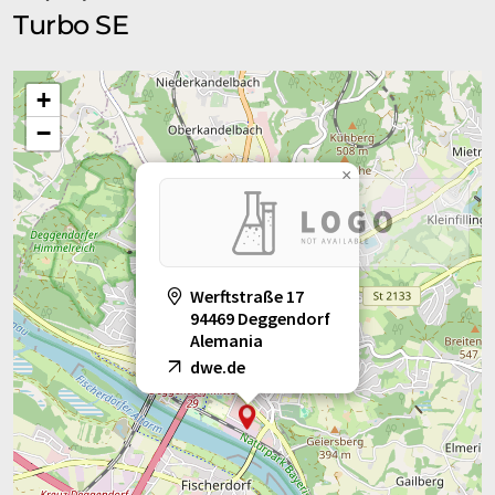
Turbo SE
+
−
×
Werftstraße 17
94469 Deggendorf
Alemania
dwe.de