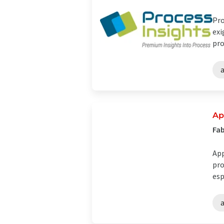
Pro
exi
pro
a
Ap
Fab
App
pro
esp
a