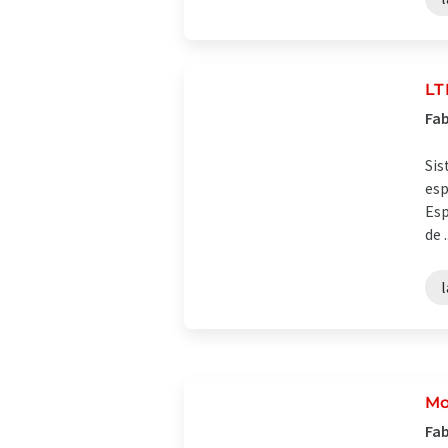
LT
Fab
Sis
esp
Esp
de .
l
Mo
Fab