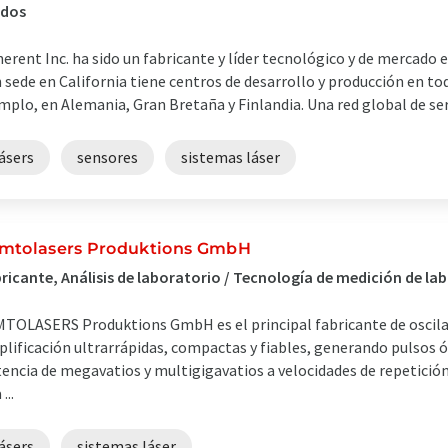
idos
erent Inc. ha sido un fabricante y líder tecnológico y de mercado
 sede en California tiene centros de desarrollo y producción en t
mplo, en Alemania, Gran Bretaña y Finlandia. Una red global de servi
ásers
sensores
sistemas láser
mtolasers Produktions GmbH
ricante, Análisis de laboratorio / Tecnología de medición de la
TOLASERS Produktions GmbH es el principal fabricante de oscilad
lificación ultrarrápidas, compactas y fiables, generando pulsos óp
encia de megavatios y multigigavatios a velocidades de repetici
...
ásers
sistemas láser