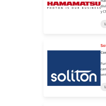
Ham
div
y C
l
So
Com
Fun
cam
sen
l