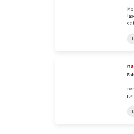
Mol
lás
de 
l
na
Fab
nan
gam
l