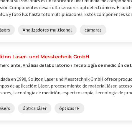
amatsu Photonics es un fabricante líder mundial de componente
isión Componentes desarrolla sensores optoelectrónicos. El anch
MOS y foto ICs hasta fotomultiplicadores. Estos componentes son u
ásers
Analizadores multicanal
cámaras
liton Laser- und Messtechnik GmbH
erciante, Análisis de laboratorio / Tecnología de medición de 
dada en 1990, Soliton Laser und Messtechnik GmbH ofrece producto
pos de aplicación: Láser, procesamiento de material láser, accesor
sores, tecnología de medición, espectroscopia, tecnología de proces
ásers
óptica láser
ópticas IR