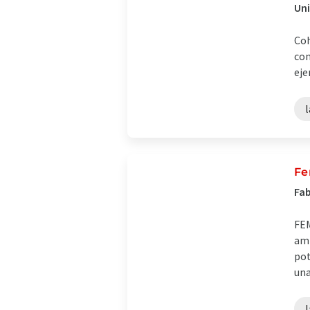
Un
Coh
con
eje
l
Fe
Fab
FEM
amp
pot
una 
l