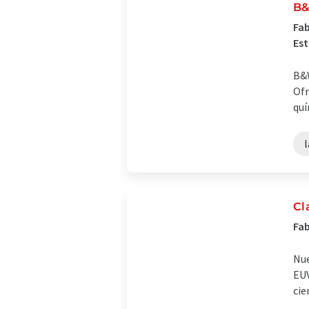
B&
Fab
Es
B&W
Ofr
quí
l
Cl
Fab
Nue
EUV
cie