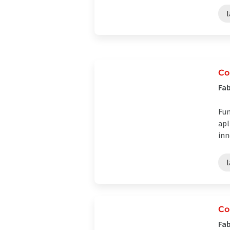
l
Co
Fab
Fun
apl
inn
l
Co
Fab