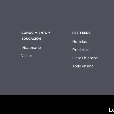
CONOCIMIENTO Y
RSS-FEEDS
EDUCACIÓN
Noticias
Diccionario
Productos
Vídeos
Libros blancos
Todo en uno
L