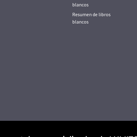
blancos
Resumen de libros
blancos