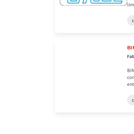
lim
B
Fab
BIN
con
ent