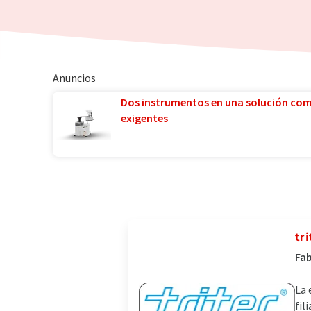
Anuncios
Dos instrumentos en una solución co
exigentes
tr
Fab
La 
fil