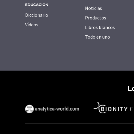
EDUCACIÓN
Noticias
Diccionario
Productos
Vídeos
Libros blancos
Todo en uno
L