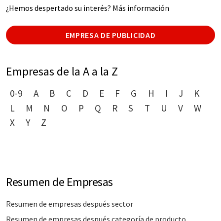
¿Hemos despertado su interés? Más información
EMPRESA DE PUBLICIDAD
Empresas de la A a la Z
0-9
A
B
C
D
E
F
G
H
I
J
K
L
M
N
O
P
Q
R
S
T
U
V
W
X
Y
Z
Resumen de Empresas
Resumen de empresas después sector
Resumen de empresas después categoría de producto