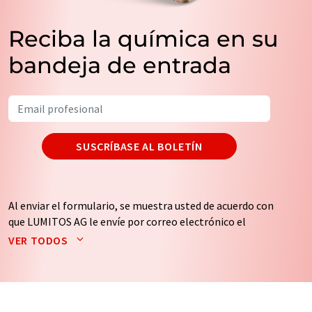
Reciba la química en su
bandeja de entrada
SUSCRÍBASE AL BOLETÍN
Al enviar el formulario, se muestra usted de acuerdo con
que LUMITOS AG le envíe por correo electrónico el
boletín o boletines seleccionados anteriormente. Sus
VER TODOS
datos no se facilitarán a terceros. El almacenamiento y
el procesamiento de sus datos se realiza sobre la base
de nuestra
política de protección de datos
. LUMITOS
puede ponerse en contacto con usted por correo