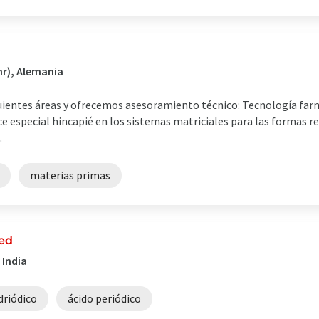
hr), Alemania
uientes áreas y ofrecemos asesoramiento técnico: Tecnología farm
e especial hincapié en los sistemas matriciales para las formas re
.
materias primas
ed
 India
driódico
ácido periódico