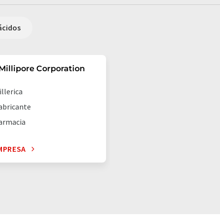
ácidos
illipore Corporation
illerica
abricante
armacia
MPRESA