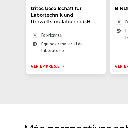
tritec Gesellschaft für
BIND
Labortechnik und
Umweltsimulation m.b.H
F
E
Fabricante
l
Equipos / material de
laboratorio
VER EMPRESA
VER E