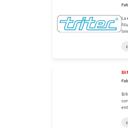
Fab
La 
fil
lim
B
Fab
BIN
con
ent