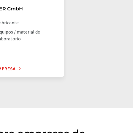
ER GmbH
abricante
quipos / material de
aboratorio
MPRESA