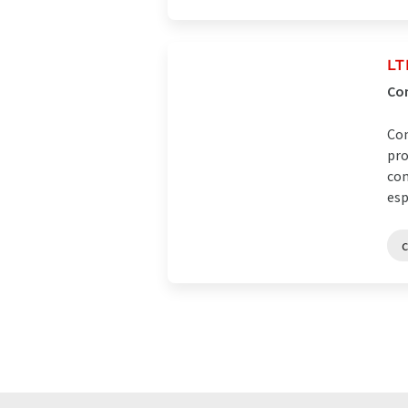
LT
Com
Com
pro
com
esp