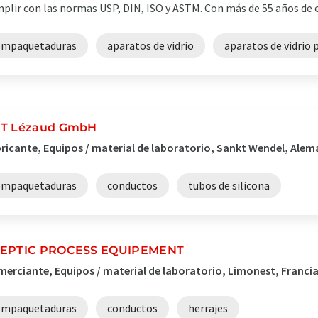
plir con las normas USP, DIN, ISO y ASTM. Con más de 55 años de ex
empaquetaduras
aparatos de vidrio
aparatos de vidrio 
T Lézaud GmbH
ricante, Equipos / material de laboratorio, Sankt Wendel, Alem
empaquetaduras
conductos
tubos de silicona
EPTIC PROCESS EQUIPEMENT
erciante, Equipos / material de laboratorio, Limonest, Franci
empaquetaduras
conductos
herrajes