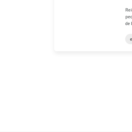
Rei
peq
de 