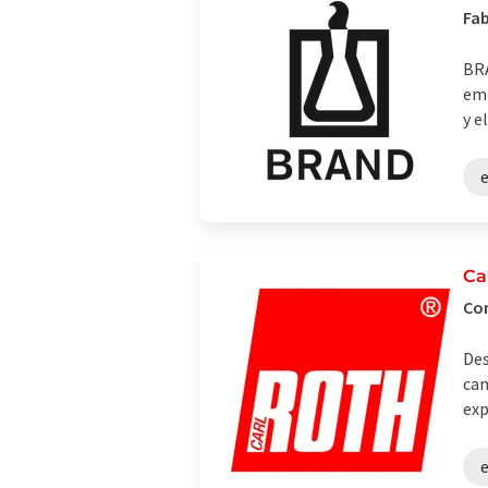
Fab
BRA
emp
y e
Ca
Com
Des
cam
exp