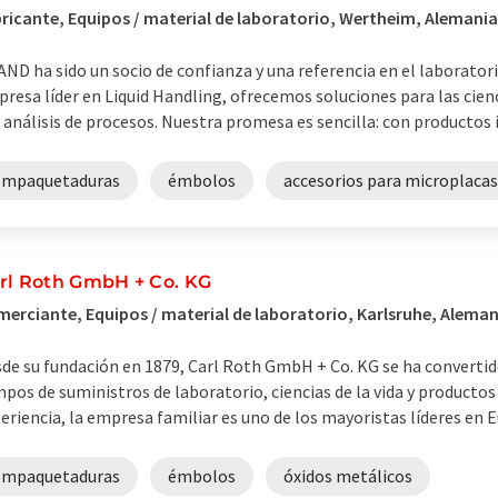
ricante, Equipos / material de laboratorio, Wertheim, Alemania
ND ha sido un socio de confianza y una referencia en el laborato
resa líder en Liquid Handling, ofrecemos soluciones para las cienci
l análisis de procesos. Nuestra promesa es sencilla: con productos i
empaquetaduras
émbolos
accesorios para microplacas
rl Roth GmbH + Co. KG
erciante, Equipos / material de laboratorio, Karlsruhe, Aleman
de su fundación en 1879, Carl Roth GmbH + Co. KG se ha converti
pos de suministros de laboratorio, ciencias de la vida y producto
eriencia, la empresa familiar es uno de los mayoristas líderes en E
empaquetaduras
émbolos
óxidos metálicos