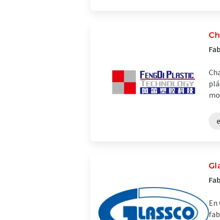
Ch
Fab
Cha
plá
mol
Gl
Fab
En 
fab