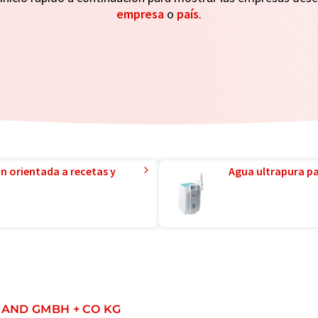
empresa
o
país
.
ón orientada a recetas y
Agua ultrapura par
AND GMBH + CO KG