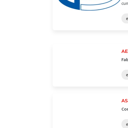
cum
AE
Fab
AS
Com