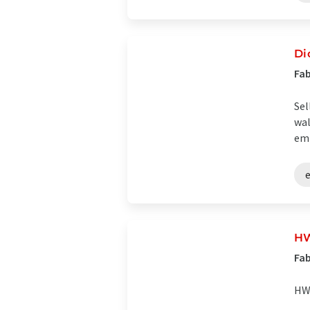
Di
Fab
Sel
wal
emp
HW
Fab
HWS