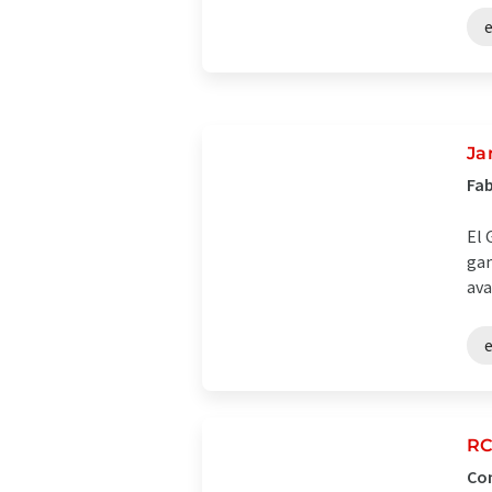
Ja
Fab
El 
gam
ava
RC
Com