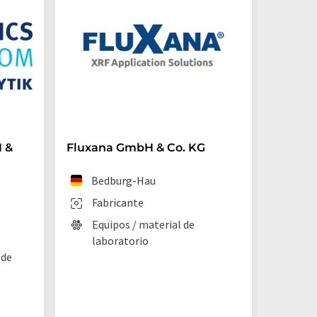
 &
Fluxana GmbH & Co. KG
Advion 
Bedburg-Hau
Mo
Fabricante
Fab
Equipos / material de
Aná
laboratorio
Tec
 de
lab
Equ
lab