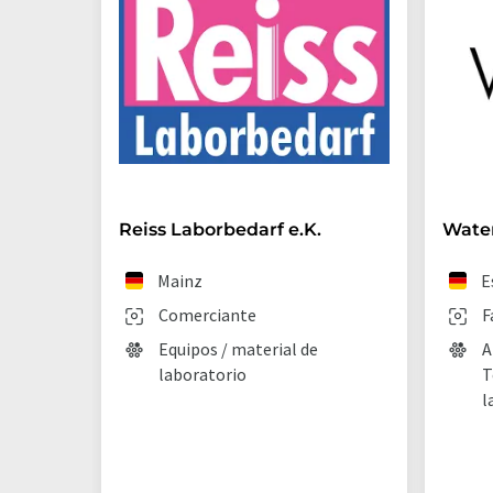
Reiss Laborbedarf e.K.
Wate
Mainz
E
Comerciante
F
Equipos / material de
A
laboratorio
T
l