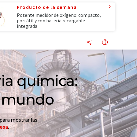
Producto de la semana
Potente medidor de oxígeno: compacto,
portátil y con batería recargable
integrada
ria química:
el mundo
 para mostrar las
resa
.