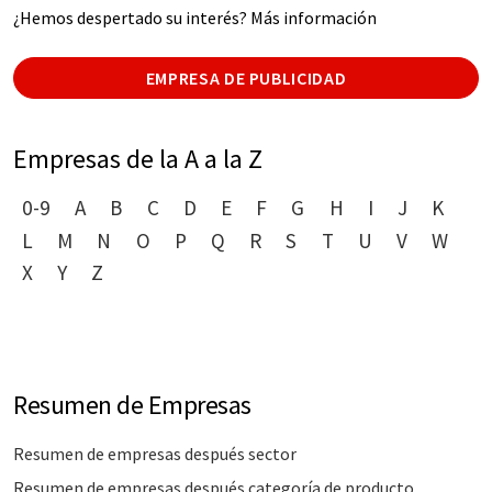
¿Hemos despertado su interés? Más información
EMPRESA DE PUBLICIDAD
Empresas de la A a la Z
0-9
A
B
C
D
E
F
G
H
I
J
K
L
M
N
O
P
Q
R
S
T
U
V
W
X
Y
Z
Resumen de Empresas
Resumen de empresas después sector
Resumen de empresas después categoría de producto