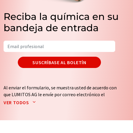
Reciba la química en su
bandeja de entrada
SUSCRÍBASE AL BOLETÍN
Al enviar el formulario, se muestra usted de acuerdo con
que LUMITOS AG le envíe por correo electrónico el
boletín o boletines seleccionados anteriormente. Sus
VER TODOS
datos no se facilitarán a terceros. El almacenamiento y
el procesamiento de sus datos se realiza sobre la base
de nuestra
política de protección de datos
. LUMITOS
puede ponerse en contacto con usted por correo