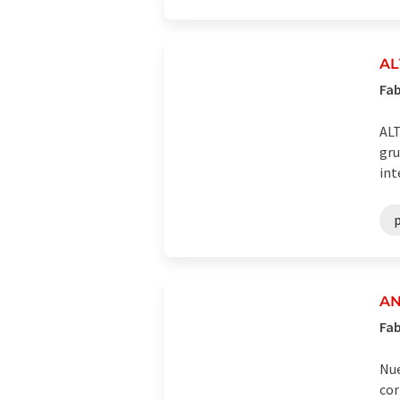
AL
Fab
ALT
gru
int
AN
Fab
Nue
cor