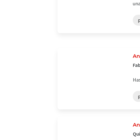
una
An
Fab
Has
An
Quí