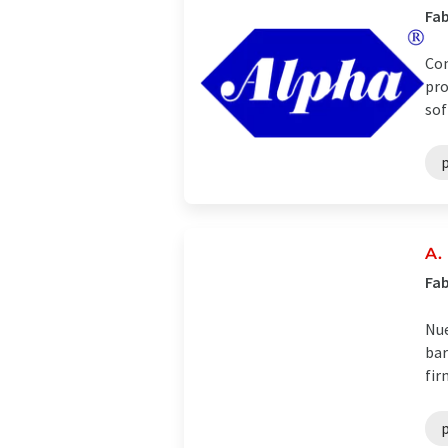
Fab
Com
pro
sof
A.
Fab
Nue
bar
fir