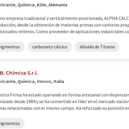
ricante, Química, Köln, Alemania
o empresa tradicional y verticalmente posicionada, ALPHA CALC
ducción, desde la obtención de materias primas con canteras propi
isticados rellenos. Como proveedor de aplicaciones industriales c
pigmentos
carbonato cálcico
dióxido de Titanio
 B. Chimica S.r.l.
ricante, Química, Vinovo, Italia
stra Firma ha estado operando en forma artesanal con dispersio
nizado desde 1984 y se ha convertido en líder en el mercado nac
mas relacionadas con el mismo campo. Ha reforzado su posición en 
pigmentos