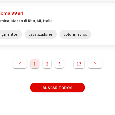
ioma 99 srl
mica, Mazzo di Rho, MI, Italia
pigmentos
catalizadores
colorímetros
1
2
3
13
...
BUSCAR TODOS