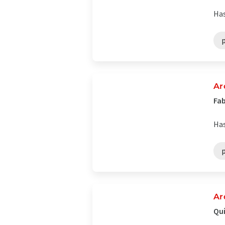
Has
Ar
Fab
Has
Ar
Quí