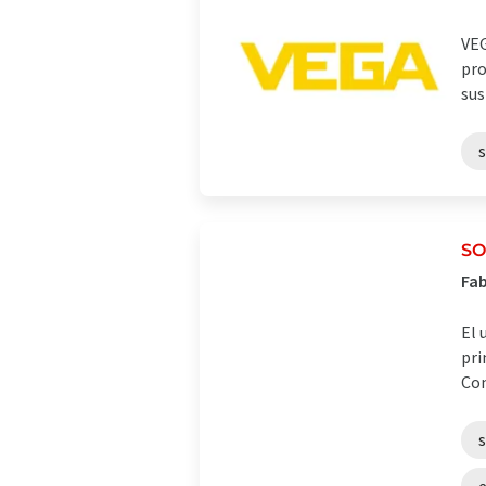
VEG
pro
sus
S
Fab
El 
pri
Con