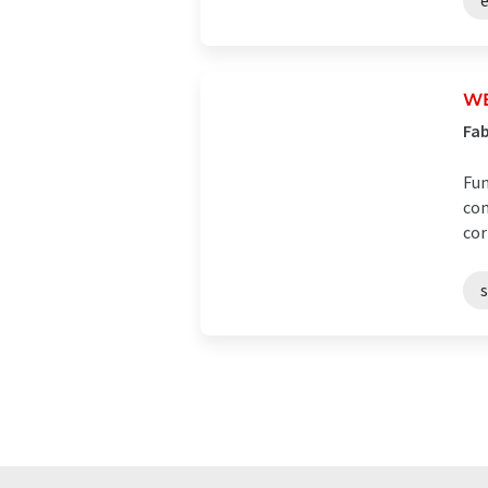
W
Fab
Fun
com
cor