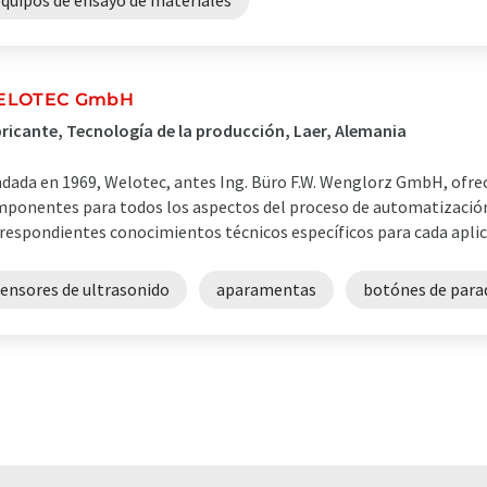
equipos de ensayo de materiales
ELOTEC GmbH
ricante, Tecnología de la producción, Laer, Alemania
dada en 1969, Welotec, antes Ing. Büro F.W. Wenglorz GmbH, ofr
ponentes para todos los aspectos del proceso de automatización 
respondientes conocimientos técnicos específicos para cada aplic
sensores de ultrasonido
aparamentas
botónes de para