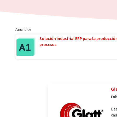
Anuncios
Solución industrial ERP para la producció
procesos
Gl
Fab
Des
cad