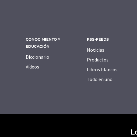
CONOCIMIENTO Y
RSS-FEEDS
EDUCACIÓN
Noticias
Diccionario
Productos
Vídeos
Libros blancos
Todo en uno
L