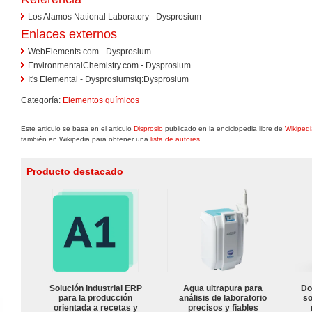
Los Alamos National Laboratory - Dysprosium
Enlaces externos
WebElements.com - Dysprosium
EnvironmentalChemistry.com - Dysprosium
It's Elemental - Dysprosiumstq:Dysprosium
Categoría:
Elementos químicos
Este articulo se basa en el articulo
Disprosio
publicado en la enciclopedia libre de
Wikiped
también en Wikipedia para obtener una
lista de autores
.
Producto destacado
Solución industrial ERP
Agua ultrapura para
Do
para la producción
análisis de laboratorio
so
orientada a recetas y
precisos y fiables