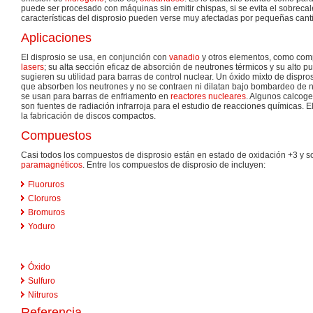
puede ser procesado con máquinas sin emitir chispas, si se evita el sobreca
características del disprosio pueden verse muy afectadas por pequeñas can
Aplicaciones
El disprosio se usa, en conjunción con
vanadio
y otros elementos, como com
lasers
; su alta sección eficaz de absorción de neutrones térmicos y su alto p
sugieren su utilidad para barras de control nuclear. Un óxido mixto de dispro
que absorben los neutrones y no se contraen ni dilatan bajo bombardeo de 
se usan para barras de enfriamento en
reactores nucleares
. Algunos calcog
son fuentes de radiación infrarroja para el estudio de reacciones químicas. E
la fabricación de discos compactos.
Compuestos
Casi todos los compuestos de disprosio están en estado de oxidación +3 y s
paramagnéticos
. Entre los compuestos de disprosio de incluyen:
Fluoruros
Cloruros
Bromuros
Yoduro
Óxido
Sulfuro
Nitruros
Referencia