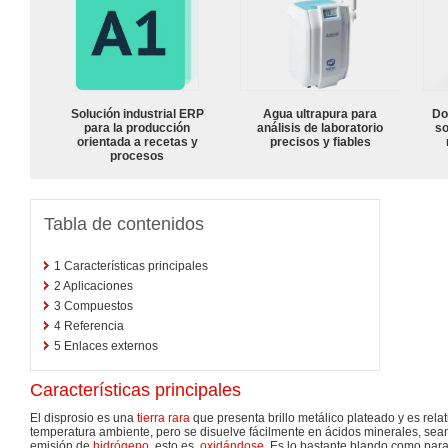
Solución industrial ERP
Agua ultrapura para
Do
para la producción
análisis de laboratorio
so
orientada a recetas y
precisos y fiables
procesos
Tabla de contenidos
1
Características principales
2
Aplicaciones
3
Compuestos
4
Referencia
5
Enlaces externos
Características principales
El disprosio es una
tierra rara
que presenta brillo metálico plateado y es rela
temperatura ambiente, pero se disuelve fácilmente en ácidos minerales, sea
emisión de
hidrógeno
, esto es,
oxidándose
. Es lo bastante blando como para 