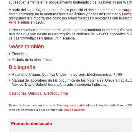
subsecuentemente en el modelamiento matemático de las baterías por Walt
A partir del siglo XX, la electroquímica permitió el descubrimiento de la carga 
establecimiento de la moderna teoría de ácidos y bases de Brønsted y
Lowry
disciplinas tan importantes como las áreas médicas y biológicas con la electr
Arne Tiselius
en 1937.
Dichas contribuciones han permitido que en la actualidad la electroquímica
diversos que van desde la electroquímica cuántica de Revaz Dogonadze o
R
celdas fotovoltáicas y quimiluminiscencia.
Veáse también
Electricidad
Historia de la electricidad
Bibliografía
Raymond, Chang. Química Undésima edición. Electroquímica. P 766
Manual de laboratorio de Fisicoquímica de los Materiales. Universidad A
México. David Gabriel García Andrade. Ingenieria Industrial
Categorías
:
Química
|
Electroquímica
Este articulo se basa en el articulo
Electroquímica
publicado en la enciclopedia libre de
Wi
también en Wikipedia para obtener una
lista de autores
.
Producto destacado