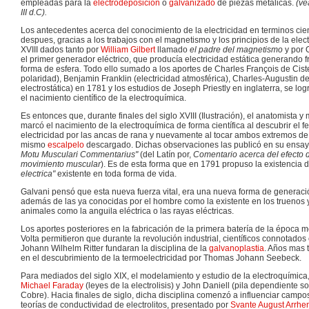
empleadas para la
electrodeposición
o
galvanizado
de piezas metálicas.
(vé
III d.C).
Los antecedentes acerca del conocimiento de la electricidad en terminos cien
despues, gracias a los trabajos con el magnetismo y los principios de la electr
XVIII dados tanto por
William Gilbert
llamado
el padre del magnetismo
y por 
el primer generador eléctrico, que producía electricidad estática generando f
forma de esfera. Todo ello sumado a los aportes de Charles François de Ciste
polaridad), Benjamin Franklin (electricidad atmosférica), Charles-Augustin d
electrostática) en 1781 y los estudios de Joseph Priestly en inglaterra, se l
el nacimiento científico de la electroquímica.
Es entonces que, durante finales del siglo XVIII (Ilustración), el anatomista y
marcó el nacimiento de la electroquímica de forma científica al descubrir el 
electricidad por las ancas de rana y nuevamente al tocar ambos extremos de
mismo
escalpelo
descargado. Dichas observaciones las publicó en su ensa
Motu Musculari Commentarius"
(del Latín por,
Comentario acerca del efecto de
movimiento muscular
). Es de esta forma que en 1791 propuso la existencia 
electrica"
existente en toda forma de vida.
Galvani pensó que esta nueva fuerza vital, era una nueva forma de generació
además de las ya conocidas por el hombre como la existente en los truenos
animales como la anguila eléctrica o las rayas eléctricas.
Los aportes posteriores en la fabricación de la primera batería de la época
Volta permitieron que durante la revolución industrial, científicos connotado
Johann Wilhelm Ritter fundaran la disciplina de la
galvanoplastia
. Años mas 
en el descubrimiento de la termoelectricidad por Thomas Johann Seebeck.
Para mediados del siglo XIX, el modelamiento y estudio de la electroquímica,
Michael Faraday
(leyes de la electrolisis) y John Daniell (pila dependiente s
Cobre). Hacia finales de siglo, dicha disciplina comenzó a influenciar campo
teorías de conductividad de electrolitos, presentado por
Svante August Arrhe