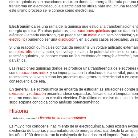
electroquímicos son reacciones redox en donde la energía liberada por una
transforma en electricidad, o la electricidad se utiliza para inducir una reac
este último proceso se le conoce como electrólisis.
Electroquímica
es una rama de la química que estudia la transformación entre
energía química. En otras palabras, las
reacciones químicas
que se dan en la
eléctrico (llamado electrodo, que puede ser un
metal
o un semiconductor) y u
electrolito
) pudiendo ser una
disolución
y en algunos casos especiales, un só
Si una reacción química es conducida mediante un voltaje aplicado externam
una
electrólisis
, en cambio, si el voltaje o caida de potencial electrico, es 
reacción química , se conoce como un
"acumulador de energía electrica"
, ta
galvánica.
Las reacciones químicas donde se produce una transferencia de electrones
como
reacciones redox
, y su importancia en la electroquímica es vital, pues 
reacciones se llevan a cabo los procesos que generan electricidad o en cas
consecuencia de ella.
En general, la electroquímica se encarga de estudiar las situaciones donde 
oxidación
y
reducción
encontrandose separadas, físicamente o temporalment
entorno conectado a un circuito electrico. Esto último es motivo de estudio de
subdisciplina conocida como análisis potenciométrico.
Historia
Historia de la electroquímica
Artículo principal:
Es muy dificil conocer el nacimiento de la electroquímica, pues existen evide
existencia de baterías y acumuladores de energía electrica, desde la antigü
los años 1930 demostraron la existencia de baterías en el imperio Parto, q