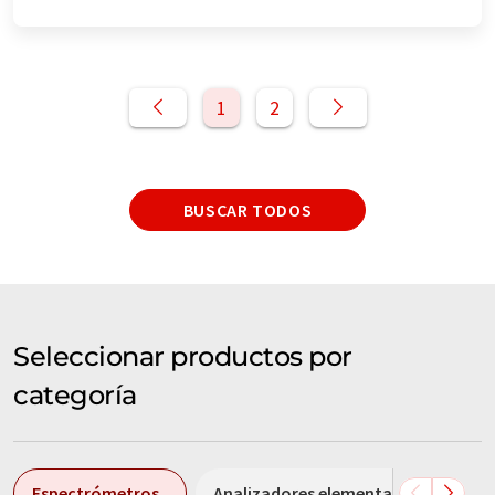
1
2
BUSCAR TODOS
Seleccionar productos por
categoría
Espectrómetros
Analizadores elementales
Esp