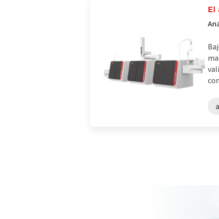
El
Aná
Baj
man
val
con
a