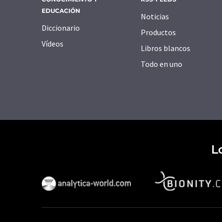
EDUCACIÓN
Noticias
Diccionario
Productos
Vídeos
Libros blancos
Todo en uno
L