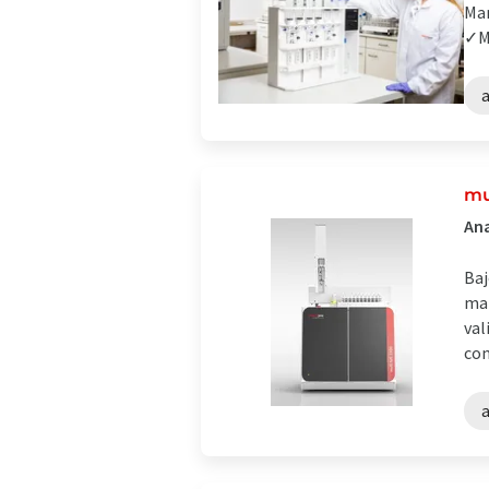
Man
✓Ma
a
mu
Ana
Baj
man
val
con
a