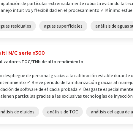
ipulación de partículas extremadamente robusta evitando la tecn
nejo intuitivo y flexibilidad en el procesamiento ✓ Mínimo esfu
guas residuales
aguas superficiales
análisis de aguas s
lti N/C serie x300
lizadores TOC/TNb de alto rendimiento
o despliegue de personal gracias a la calibración estable durante 
tenimiento ✓ Breve periodo de familiarización gracias al manejo in
idación de software de eficacia probada ✓ Desgaste especialment
tienen partículas gracias a las exclusivas tecnologías de inyección 
nálisis de eluidos
análisis de TOC
análisis del agua de