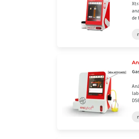
Xtr
ana
de 
An
Gas
Aná
lab
D58