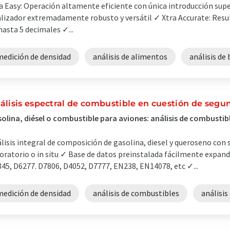
a Easy: Operación altamente eficiente con única introducción sup
lizador extremadamente robusto y versátil ✓ Xtra Accurate: Resul
hasta 5 decimales ✓...
medición de densidad
análisis de alimentos
análisis de
álisis espectral de combustible en cuestión de se
olina, diésel o combustible para aviones: análisis de combustib
lisis integral de composición de gasolina, diesel y queroseno con 
oratorio o in situ ✓ Base de datos preinstalada fácilmente expan
45, D6277. D7806, D4052, D7777, EN238, EN14078, etc ✓...
medición de densidad
análisis de combustibles
análisis