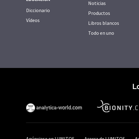
Noticias
Diccionario
Productos
Vídeos
Libros blancos
Todo en uno
L
Anúnciese en LUMITOS
Acerca de LUMITOS
A