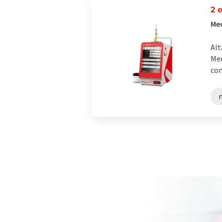
2 
Med
Alt
Med
con