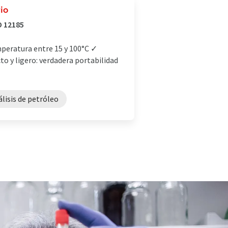
io
O 12185
mperatura entre 15 y 100°C ✓
o y ligero: verdadera portabilidad
álisis de petróleo