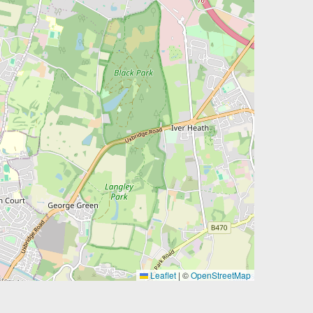
Leaflet
|
©
OpenStreetMap