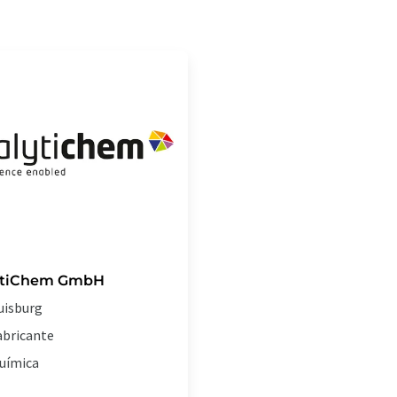
ytiChem GmbH
uisburg
abricante
uímica