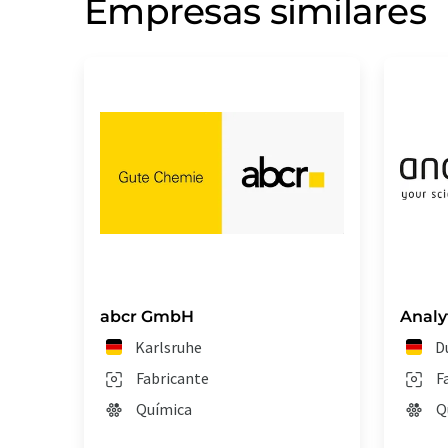
Empresas similares
abcr GmbH
Anal
Karlsruhe
D
Fabricante
F
Química
Q