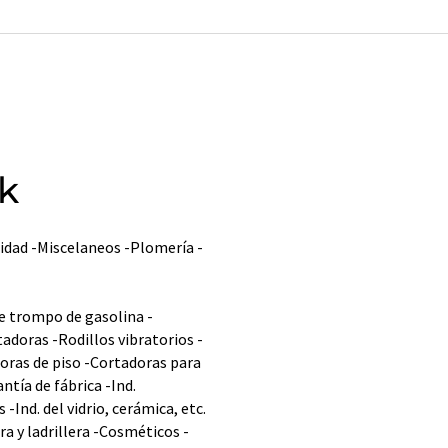
k
cidad -Miscelaneos -Plomería -
e trompo de gasolina -
adoras -Rodillos vibratorios -
doras de piso -Cortadoras para
tía de fábrica -Ind.
-Ind. del vidrio, cerámica, etc.
ra y ladrillera -Cosméticos -