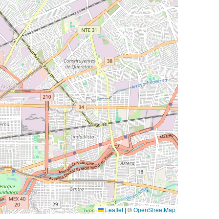
Leaflet
|
©
OpenStreetMap