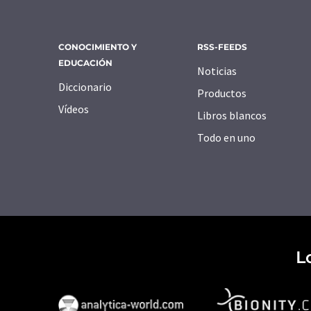
CONOCIMIENTO Y
RSS-FEEDS
EDUCACIÓN
Noticias
Diccionario
Productos
Vídeos
Libros blancos
Todo en uno
L