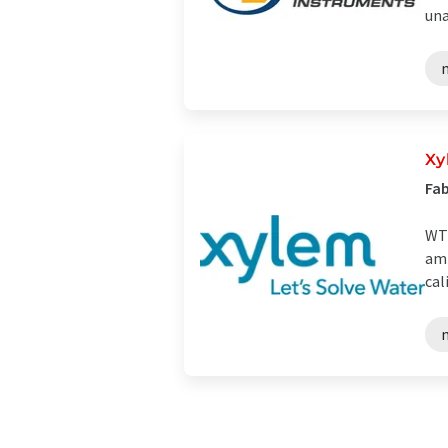
una
Xy
Fab
WTW
amp
cal