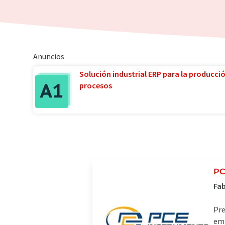
Anuncios
Solución industrial ERP para la producci
procesos
PC
Fab
Pre
emp