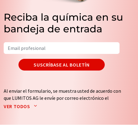
Reciba la química en su
bandeja de entrada
SUSCRÍBASE AL BOLETÍN
Al enviar el formulario, se muestra usted de acuerdo con
que LUMITOS AG le envíe por correo electrónico el
boletín o boletines seleccionados anteriormente. Sus
VER TODOS
datos no se facilitarán a terceros. El almacenamiento y
el procesamiento de sus datos se realiza sobre la base
de nuestra
política de protección de datos
. LUMITOS
puede ponerse en contacto con usted por correo