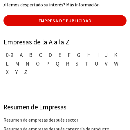
¿Hemos despertado su interés? Más información
EMPRESA DE PUBLICIDAD
Empresas de la A a la Z
0-9
A
B
C
D
E
F
G
H
I
J
K
L
M
N
O
P
Q
R
S
T
U
V
W
X
Y
Z
Resumen de Empresas
Resumen de empresas después sector
Resumen de empresas después categoría de producto