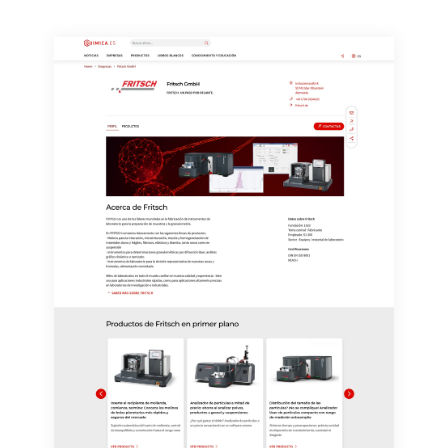
consentimiento sin efecto retroactivo y sin necesidad
de indicar los motivos informando por correo postal a
LUMITOS AG, Ernst-Augustin-Str. 2, 12489 Berlín
(Alemania) o por correo electrónico a
revoke@lumitos.com
. Además, en cada correo
electrónico se incluye un enlace para anular la
suscripción al boletín informativo correspondiente.