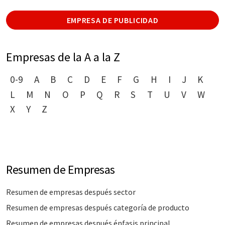
EMPRESA DE PUBLICIDAD
Empresas de la A a la Z
0-9
A
B
C
D
E
F
G
H
I
J
K
L
M
N
O
P
Q
R
S
T
U
V
W
X
Y
Z
Resumen de Empresas
Resumen de empresas después sector
Resumen de empresas después categoría de producto
Resumen de empresas después énfasis principal