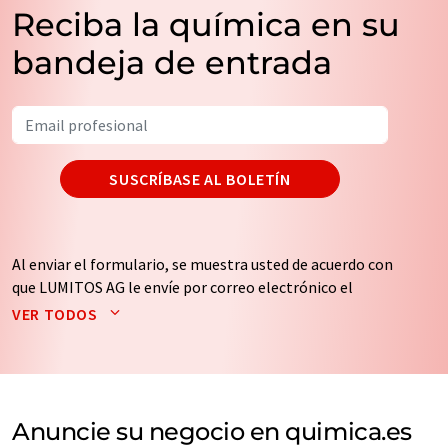
Reciba la química en su
bandeja de entrada
SUSCRÍBASE AL BOLETÍN
Al enviar el formulario, se muestra usted de acuerdo con
que LUMITOS AG le envíe por correo electrónico el
boletín o boletines seleccionados anteriormente. Sus
VER TODOS
datos no se facilitarán a terceros. El almacenamiento y
el procesamiento de sus datos se realiza sobre la base
de nuestra
política de protección de datos
. LUMITOS
puede ponerse en contacto con usted por correo
electrónico a efectos publicitarios o de investigación de
Anuncie su negocio en quimica.es
mercado y opinión. Puede revocar en todo momento su