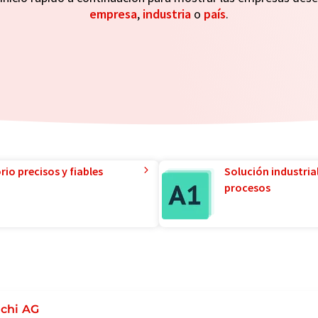
empresa
,
industria
o
país
.
io precisos y fiables
Solución industria
procesos
chi AG