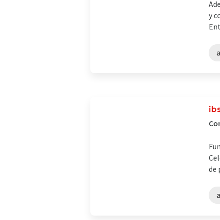
Ade
y c
Ent
ib
Com
Fun
Cel
de 