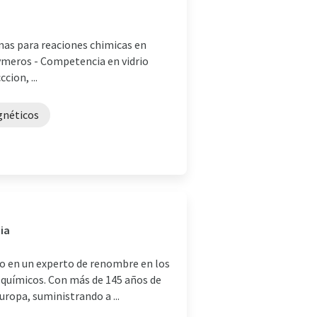
emas para reaciones chimicas en
lymeros - Competencia en vidrio
cion, ...
gnéticos
ia
do en un experto de renombre en los
s químicos. Con más de 145 años de
uropa, suministrando a ...