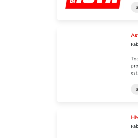
As
Fab
Tod
pro
est
HM
Fab