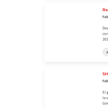
Ra
Fab
Des
com
201
SH
Fab
El 
la 
Gmb