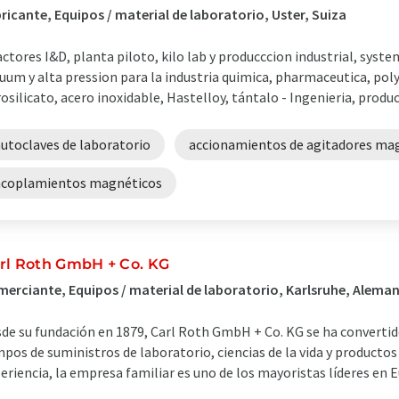
ricante, Equipos / material de laboratorio, Uster, Suiza
ctores I&D, planta piloto, kilo lab y producccion industrial, syst
uum y alta pression para la industria quimica, pharmaceutica, po
osilicato, acero inoxidable, Hastelloy, tántalo - Ingenieria, producc
autoclaves de laboratorio
accionamientos de agitadores ma
acoplamientos magnéticos
rl Roth GmbH + Co. KG
erciante, Equipos / material de laboratorio, Karlsruhe, Aleman
de su fundación en 1879, Carl Roth GmbH + Co. KG se ha converti
pos de suministros de laboratorio, ciencias de la vida y producto
eriencia, la empresa familiar es uno de los mayoristas líderes en E