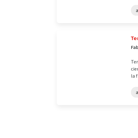
Te
Fab
Tem
cie
la 