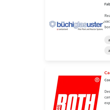
Fab
Rea
vac
bor
Ca
Com
Des
cam
exp