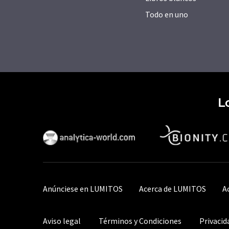
Todo en uno
L
Anúnciese en LUMITOS
Acerca de LUMITOS
A
Aviso legal
Términos y Condiciones
Privacid