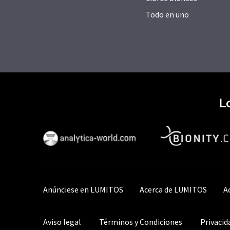
Todo en uno
L
Anúnciese en LUMITOS
Acerca de LUMITOS
A
Aviso legal
Términos y Condiciones
Privacid