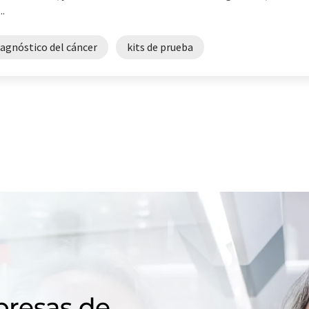
.
iagnóstico del cáncer
kits de prueba
resas de