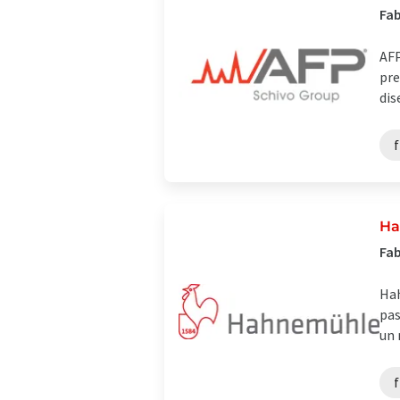
Fab
AFP
pre
dis
f
Ha
Fab
Hah
pas
un 
f