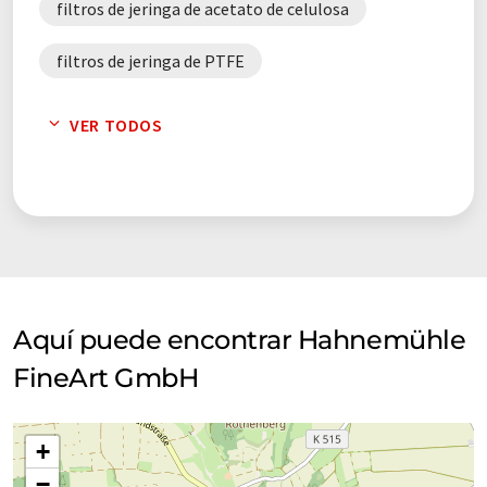
filtros de jeringa de acetato de celulosa
filtros de jeringa de PTFE
filtros de membrana
VER TODOS
filtros de membrana de éster mixto de celulosa
filtros de membrana de acetato de celulosa
filtros de membrana de nitrato de celulosa
filtros de membrana de nylon
Aquí puede encontrar Hahnemühle
FineArt GmbH
filtros de membrana de PTFE
filtros plegado
filtros redondo
+
membranas
papel secante
−