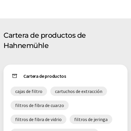
línters y fibras de vidrio, con las que se producen más de 150
calidades de filtros diferentes en nuestra planta de Dassel,
Alemania!
Cartera de productos de
Hahnemühle
Cartera de productos
cajas de filtro
cartuchos de extracción
filtros de fibra de cuarzo
filtros de fibra de vidrio
filtros de jeringa