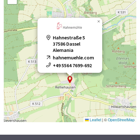
papeles de cromatografía
×
papeles de filtración
Hahnestraße 5
papeles de filtro duros
37586 Dassel
Alemania
papeles de filtro kieselgur
hahnemuehle.com
+49 5564 7699-692
papeles de filtro sin cenizas
papeles de limpieza de lentes
papeles de pesaje
papeles de prueba de gérmenes
Leaflet
|
©
OpenStreetMap
papeles indicadores del pH