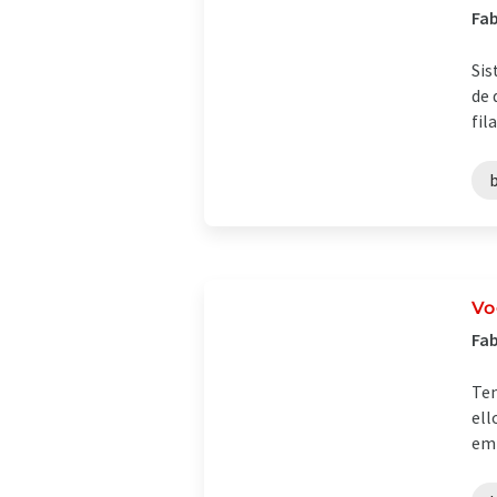
Fab
Sis
de 
fil
Vo
Fab
Ten
ell
emp