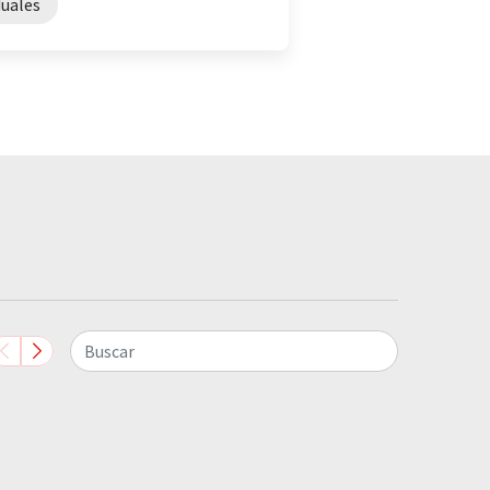
duales
afragma de motor
Buscar
Bombas dosificadoras de diafragma so