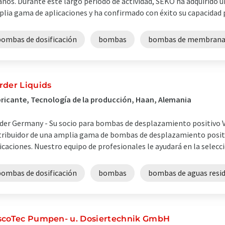
años. Durante este largo período de actividad, SEKO ha adquirido 
lia gama de aplicaciones y ha confirmado con éxito su capacidad pa
bombas de dosificación
bombas
bombas de membran
rder Liquids
ricante, Tecnología de la producción, Haan, Alemania
der Germany - Su socio para bombas de desplazamiento positivo V
tribuidor de una amplia gama de bombas de desplazamiento positi
icaciones. Nuestro equipo de profesionales le ayudará en la selecció
bombas de dosificación
bombas
bombas de aguas resi
scoTec Pumpen- u. Dosiertechnik GmbH