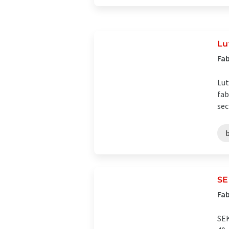
Lu
Fab
Lut
fab
sec
SE
Fab
SEK