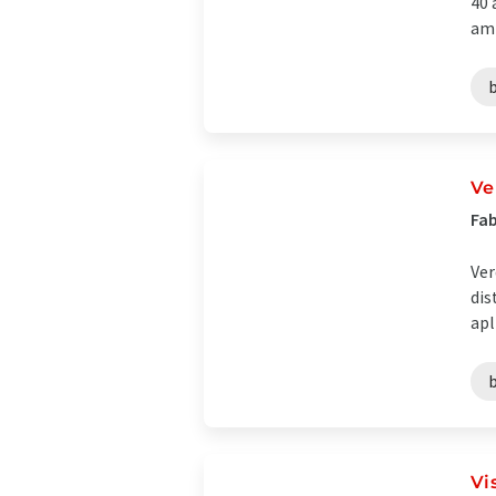
40 
amp
Ve
Fab
Ver
dis
apl
Vi