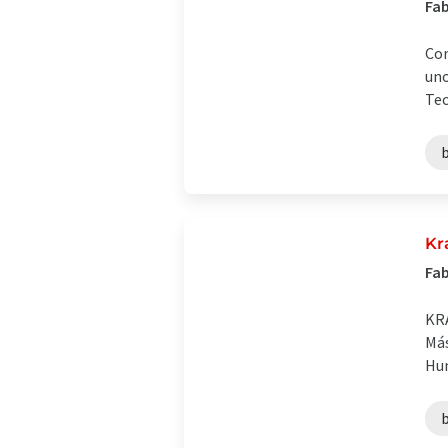
Fab
Con
uno
Tec
Kr
Fab
KRA
Más
Hun