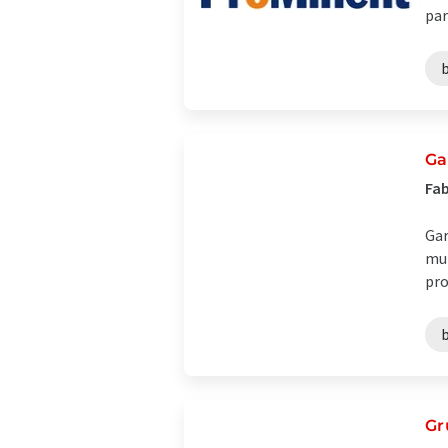
par
Ga
Fab
Gar
mun
pro
Gr