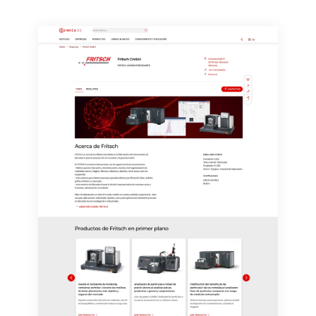
consentimiento sin efecto retroactivo y sin necesidad
de indicar los motivos informando por correo postal a
LUMITOS AG, Ernst-Augustin-Str. 2, 12489 Berlín
(Alemania) o por correo electrónico a
revoke@lumitos.com
. Además, en cada correo
electrónico se incluye un enlace para anular la
suscripción al boletín informativo correspondiente.