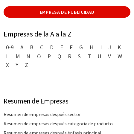
EMPRESA DE PUBLICIDAD
Empresas de la A a la Z
0-9
A
B
C
D
E
F
G
H
I
J
K
L
M
N
O
P
Q
R
S
T
U
V
W
X
Y
Z
Resumen de Empresas
Resumen de empresas después sector
Resumen de empresas después categoría de producto
Resumen de empresas después énfasis principal