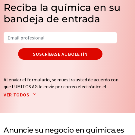
Reciba la química en su
bandeja de entrada
SUSCRÍBASE AL BOLETÍN
Al enviar el formulario, se muestra usted de acuerdo con
que LUMITOS AG le envíe por correo electrónico el
boletín o boletines seleccionados anteriormente. Sus
VER TODOS
datos no se facilitarán a terceros. El almacenamiento y
el procesamiento de sus datos se realiza sobre la base
de nuestra
política de protección de datos
. LUMITOS
puede ponerse en contacto con usted por correo
electrónico a efectos publicitarios o de investigación de
Anuncie su negocio en quimica.es
mercado y opinión. Puede revocar en todo momento su