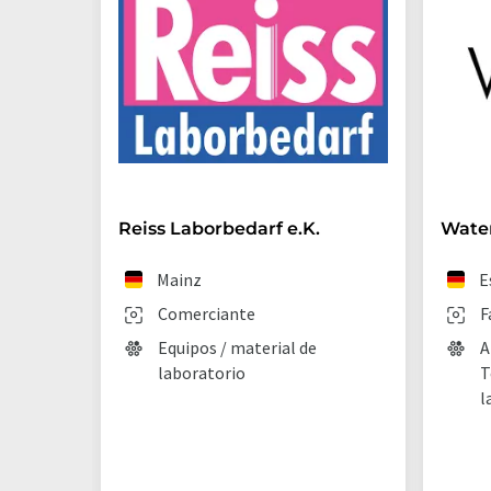
Reiss Laborbedarf e.K.
Wate
Mainz
E
Comerciante
F
Equipos / material de
A
laboratorio
T
l