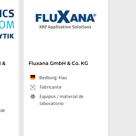
 &
Fluxana GmbH & Co. KG
Advion 
Bedburg-Hau
Mo
Fabricante
Fab
Equipos / material de
Aná
laboratorio
Tec
 de
lab
Equ
lab