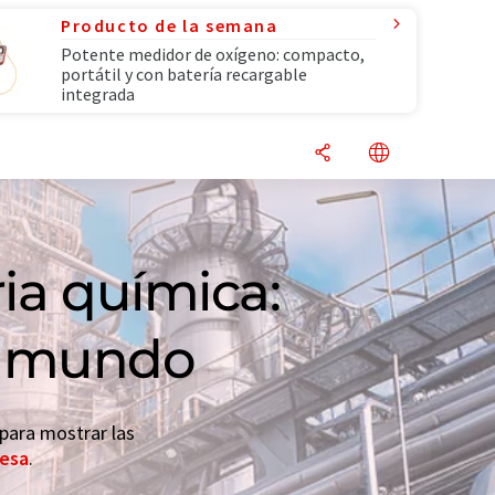
Producto de la semana
Potente medidor de oxígeno: compacto,
portátil y con batería recargable
integrada
ria química:
el mundo
 para mostrar las
resa
.