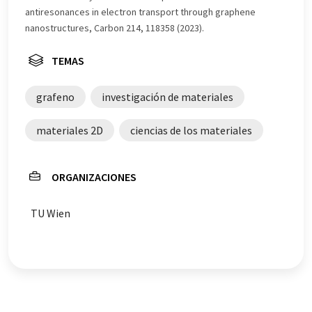
vocabulario, sintaxis o gramática. El artículo original en
antiresonances in electron transport through graphene
Inglés se puede encontrar
aquí
.
nanostructures, Carbon 214, 118358 (2023).
TEMAS
grafeno
investigación de materiales
materiales 2D
ciencias de los materiales
ORGANIZACIONES
TU Wien