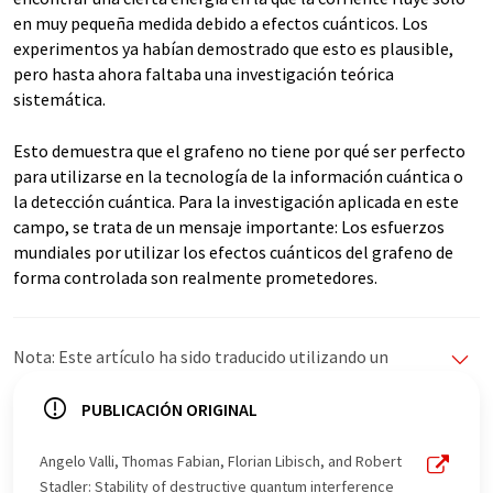
en muy pequeña medida debido a efectos cuánticos. Los
experimentos ya habían demostrado que esto es plausible,
pero hasta ahora faltaba una investigación teórica
sistemática.
Esto demuestra que el grafeno no tiene por qué ser perfecto
para utilizarse en la tecnología de la información cuántica o
la detección cuántica. Para la investigación aplicada en este
campo, se trata de un mensaje importante: Los esfuerzos
mundiales por utilizar los efectos cuánticos del grafeno de
forma controlada son realmente prometedores.
Nota: Este artículo ha sido traducido utilizando un
sistema informático sin intervención humana. LUMITOS
ofrece estas traducciones automáticas para presentar
PUBLICACIÓN ORIGINAL
una gama más amplia de noticias de actualidad. Como
este artículo ha sido traducido con traducción
Angelo Valli, Thomas Fabian, Florian Libisch, and Robert
automática, es posible que contenga errores de
Stadler: Stability of destructive quantum interference