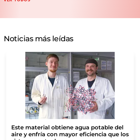
datos no se facilitarán a terceros. El almacenamiento y
el procesamiento de sus datos se realiza sobre la base
de nuestra
política de protección de datos
. LUMITOS
puede ponerse en contacto con usted por correo
electrónico a efectos publicitarios o de investigación de
Noticias más leídas
mercado y opinión. Puede revocar en todo momento su
consentimiento sin efecto retroactivo y sin necesidad
de indicar los motivos informando por correo postal a
LUMITOS AG, Ernst-Augustin-Str. 2, 12489 Berlín
(Alemania) o por correo electrónico a
revoke@lumitos.com
. Además, en cada correo
electrónico se incluye un enlace para anular la
suscripción al boletín informativo correspondiente.
Este material obtiene agua potable del
aire y enfría con mayor eficiencia que los