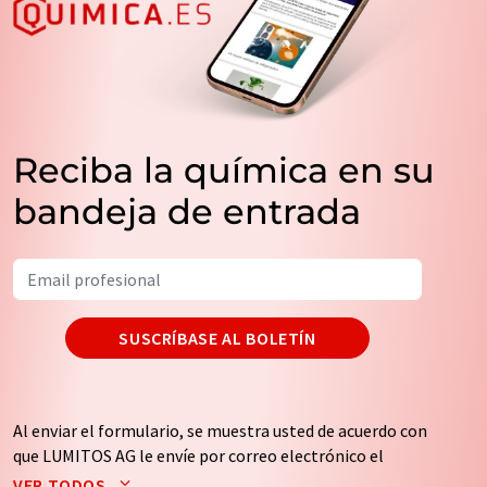
Reciba la química en su
bandeja de entrada
SUSCRÍBASE AL BOLETÍN
Al enviar el formulario, se muestra usted de acuerdo con
que LUMITOS AG le envíe por correo electrónico el
boletín o boletines seleccionados anteriormente. Sus
VER TODOS