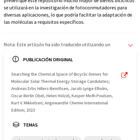
prevén que este repositorio mucho mayor de dienos bicíclicos
se utilizará en la investigación de fotoconmutadores para
diversas aplicaciones, lo que podría facilitar la adaptación de
las moléculas a requisitos específicos.
Nota: Este artículo ha sido traducido utilizando un
sistema informático sin intervención humana. LUMITOS
ofrece estas traducciones automáticas para presentar
PUBLICACIÓN ORIGINAL
una gama más amplia de noticias de actualidad. Como
este artículo ha sido traducido con traducción
Searching the Chemical Space of Bicyclic Dienes for
automática, es posible que contenga errores de
Molecular Solar Thermal Energy Storage Candidates;
vocabulario, sintaxis o gramática. El artículo original en
Andreas Erbs Hillers-Bendtsen, Jacob Lynge Elholm,
Inglés se puede encontrar
aquí
.
Oscar Berlin Obel, Helen Hölzel, Kasper Moth-Poulsen,
Kurt V. Mikkelsen; Angewandte Chemie International
Edition; 2023
TEMAS