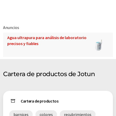
y recubrimientos rentables, y proporcionamos servicio al
cliente y soporte técnico a los mercados residenciales,
marinos e industriales de todo el mundo.
La oficina central se encuentra en Sandefjord, Noruega.
Anuncios
Agua ultrapura para análisis de laboratorio
precisos y fiables
Cartera de productos de Jotun
Cartera de productos
barnices
colores
recubrimientos