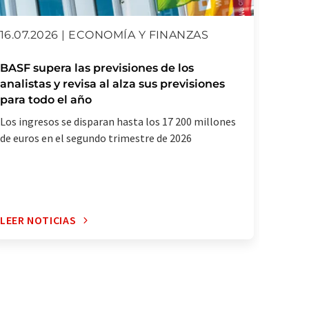
16.07.2026 | ECONOMÍA Y FINANZAS
03.07
BASF supera las previsiones de los
BASF 
analistas y revisa al alza sus previsiones
a Carl
para todo el año
El grup
Los ingresos se disparan hasta los 17 200 millones
nueva 
de euros en el segundo trimestre de 2026
LEER NOTICIAS
LEER 