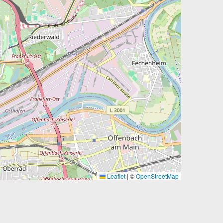
Leaflet
|
©
OpenStreetMap