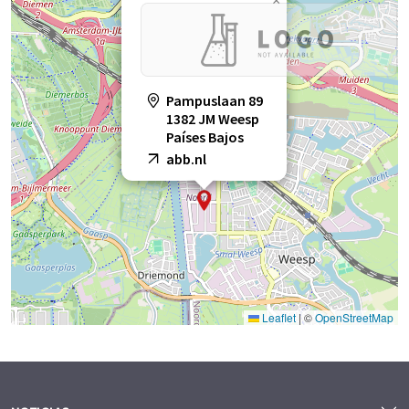
×
Pampuslaan 89
1382 JM Weesp
Países Bajos
abb.nl
Leaflet
|
©
OpenStreetMap