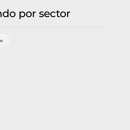
ndo por sector
io