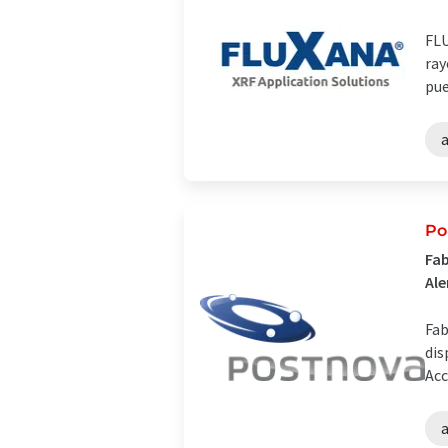
FLU
ray
pue
a
Po
Fab
Al
Fab
dis
Acc
a