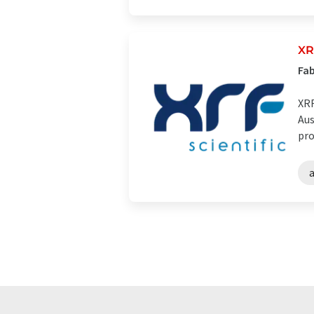
XR
Fab
XRF
Aus
pro
a